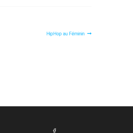
Article
HipHop au Féminin
suivant :