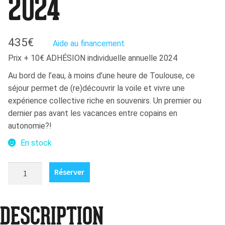
2024
435
€
Aide au financement
Prix + 10€ ADHÉSION individuelle annuelle 2024
Au bord de l’eau, à moins d’une heure de Toulouse, ce
séjour permet de (re)découvrir la voile et vivre une
expérience collective riche en souvenirs. Un premier ou
dernier pas avant les vacances entre copains en
autonomie?!
En stock
quantité
Réserver
de
Les
Rob'Ados
DESCRIPTION
2.0